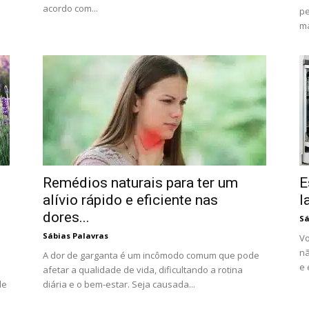
acordo com...
pe
ma
Remédios naturais para ter um
E
alívio rápido e eficiente nas
l
dores...
Sá
Sábias Palavras
Vo
nã
A dor de garganta é um incômodo comum que pode
e 
afetar a qualidade de vida, dificultando a rotina
de
diária e o bem-estar. Seja causada...