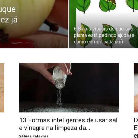
ruque
ez já
6 Sinais visuais de que sua
planta está pedindo ajuda (e
como corrigir cada um)
13 Formas inteligentes de usar sal
D
e vinagre na limpeza da...
E
e
Sábias Palavras