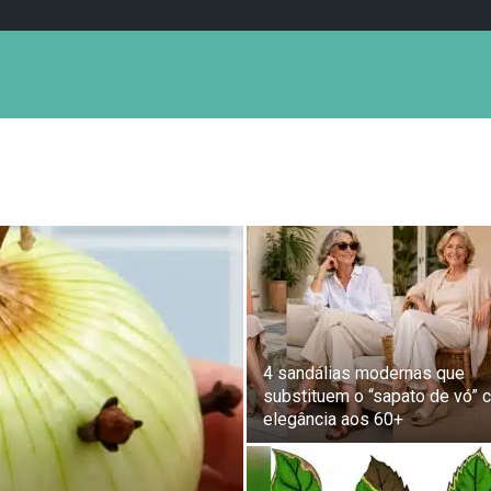
4 sandálias modernas que
substituem o “sapato de vó” 
elegância aos 60+