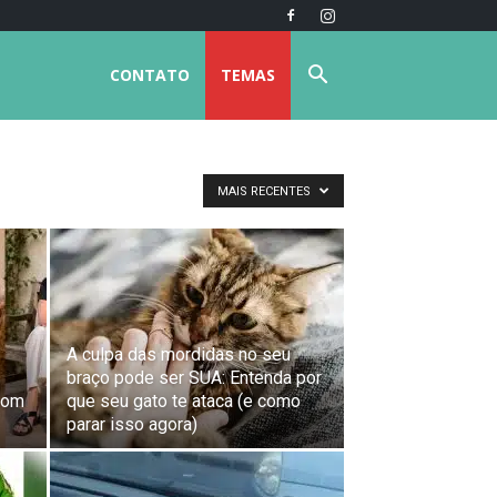
CONTATO
TEMAS
MAIS RECENTES
A culpa das mordidas no seu
braço pode ser SUA: Entenda por
com
que seu gato te ataca (e como
parar isso agora)