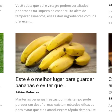
Sá
s,
Você sabia que sal e vinagre podem ser aliados
m
poderosos na limpeza da casa? Muito além de
Se
temperar alimentos, esses dois ingredientes comuns
de
oferecem...
es
Este é o melhor lugar para guardar
C
.
bananas e evitar que...
a
c
Sábias Palavras
Sá
Manter as bananas frescas por mais tempo pode
ta
parecer um desafio, mas existem métodos eficazes
À 
para evitar que elas amadureçam rápido demais. De
os