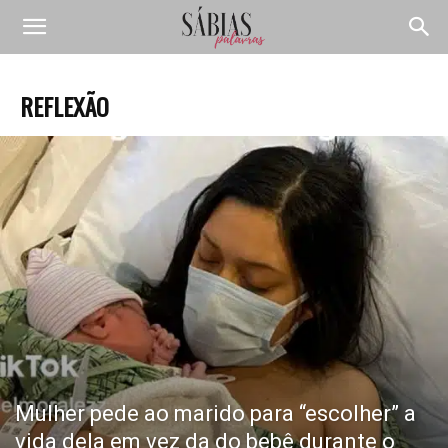
REFLEXÃO
Mulher pede ao marido para “escolher” a
vida dela em vez da do bebê durante o