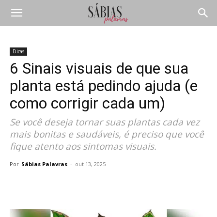
Dicas
6 Sinais visuais de que sua
planta está pedindo ajuda (e
como corrigir cada um)
Se você deseja tornar suas plantas cada vez
mais bonitas e saudáveis, é preciso que você
fique atento aos sintomas visuais.
Por
Sábias Palavras
-
out 13, 2025
Compartilhar