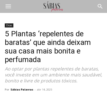
Dicas
5 Plantas ‘repelentes de
baratas’ que ainda deixam
sua casa mais bonita e
perfumada
Ao optar por plantas repelentes de baratas,
você investe em um ambiente mais saudável,
bonito e livre de produtos tóxicos.
Por
Sábias Palavras
-
abr 14, 2025
Compartilhar