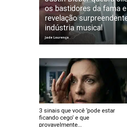
os bastidores da fama e
revelação surpreendent
indústria musical
Jade Lourenço
3 sinais que você ‘pode estar
ficando cego’ e que
provavelmente...