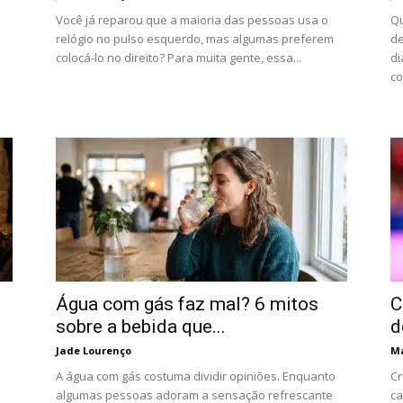
Você já reparou que a maioria das pessoas usa o
Qu
relógio no pulso esquerdo, mas algumas preferem
de
colocá-lo no direito? Para muita gente, essa...
di
co
Água com gás faz mal? 6 mitos
C
sobre a bebida que...
d
Jade Lourenço
Má
A água com gás costuma dividir opiniões. Enquanto
Cr
algumas pessoas adoram a sensação refrescante
ca