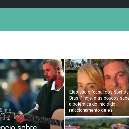
Eles são o “casal dos sonhos
Brasil” hoje, mas poucos sa
a polêmica do início do
relacionamento deles
êncio sobre