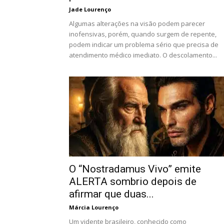
Jade Lourenço
Algumas alterações na visão podem parecer
inofensivas, porém, quando surgem de repente,
podem indicar um problema sério que precisa de
atendimento médico imediato. O descolamento...
O “Nostradamus Vivo” emite
ALERTA sombrio depois de
afirmar que duas...
Márcia Lourenço
Um vidente brasileiro, conhecido como