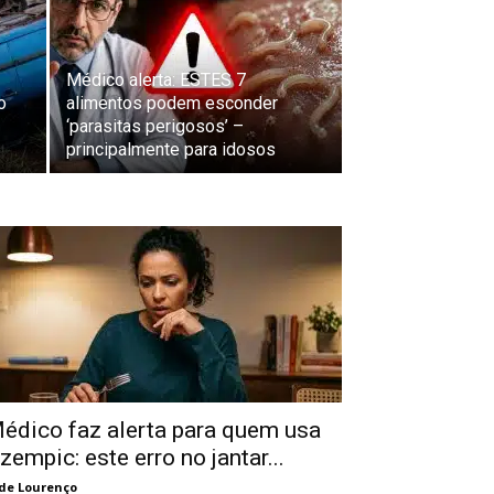
Médico alerta: ESTES 7
o
alimentos podem esconder
‘parasitas perigosos’ –
principalmente para idosos
édico faz alerta para quem usa
zempic: este erro no jantar...
de Lourenço