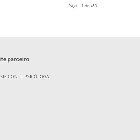
Página 1 de 459
ite parceiro
OSIE CONTI- PSICÓLOGA