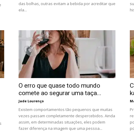
das bolhas, outras evitam a bebida por acreditar que
su
e
ela...
hi
O erro que quase todo mundo
C
comete ao segurar uma taça...
k
Jade Lourenço
Má
Existem comportamentos tão pequenos que muitas
Pr
vezes passam completamente despercebidos. Ainda
re
assim, em determinadas situações, eles podem
po
s
fazer diferença na imagem que uma pessoa...
po