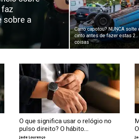
 faz
e sobre a
Carro capotou? NUNCA solte 
cinto antes de fazer estas 2
coisas
O que significa usar o relógio no
M
pulso direito? O hábito...
O
Jade Lourenço
Ja