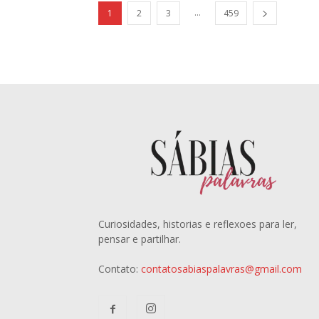
...
1
2
3
459
Curiosidades, historias e reflexoes para ler,
pensar e partilhar.
Contato:
contatosabiaspalavras@gmail.com