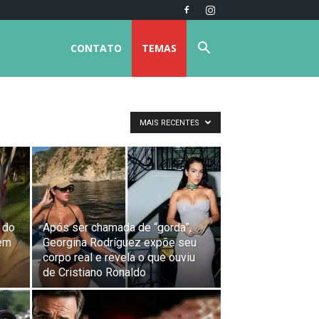
CONTATO
TEMAS
MAIS RECENTES
 do
Após ser chamada de “gorda”,
bem
Georgina Rodríguez expõe seu
corpo real e revela o que ouviu
de Cristiano Ronaldo