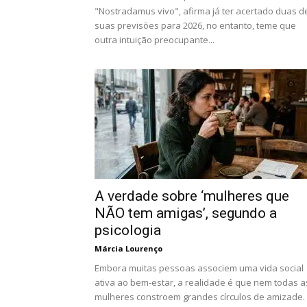
"Nostradamus vivo", afirma já ter acertado duas d
suas previsões para 2026, no entanto, teme que
outra intuição preocupante...
A verdade sobre ‘mulheres que
NÃO tem amigas’, segundo a
psicologia
Márcia Lourenço
Embora muitas pessoas associem uma vida social
ativa ao bem-estar, a realidade é que nem todas a
mulheres constroem grandes círculos de amizade.