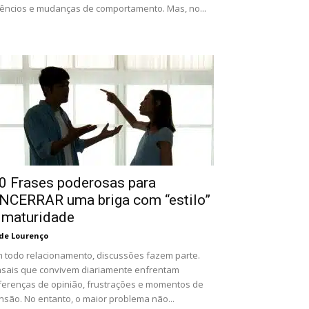
lêncios e mudanças de comportamento. Mas, no...
0 Frases poderosas para
NCERRAR uma briga com “estilo”
 maturidade
de Lourenço
 todo relacionamento, discussões fazem parte.
sais que convivem diariamente enfrentam
ferenças de opinião, frustrações e momentos de
nsão. No entanto, o maior problema não...