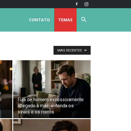
CONTATO
TEMAS
MAIS RECENTES
r
m
Fuja de homem excessivamente
apegado à mãe: entenda os
sinais e os riscos