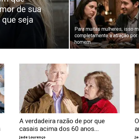
amor de sua
s que seja
Para muitas mulheres, isso m
completamente a atração por
homem
A verdadeira razão de por que
O
s
casais acima dos 60 anos...
a
Jade Lourenço
Ja