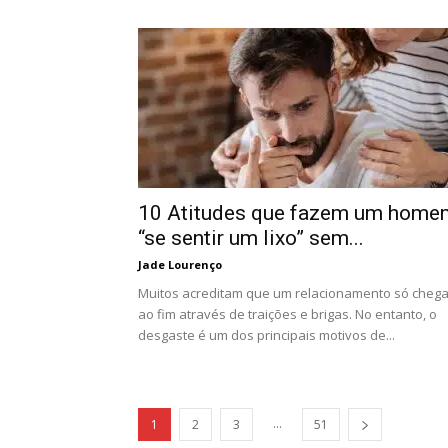
10 Atitudes que fazem um home
“se sentir um lixo” sem...
Jade Lourenço
Muitos acreditam que um relacionamento só cheg
ao fim através de traições e brigas. No entanto, o
desgaste é um dos principais motivos de...
...
1
2
3
51