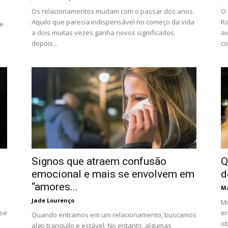
Os relacionamentos mudam com o passar dos anos.
O 
Aquilo que parecia indispensável no começo da vida
Ra
de
a dois muitas vezes ganha novos significados
av
depois...
co
Signos que atraem confusão
Q
emocional e mais se envolvem em
d
“amores...
Má
Jade Lourenço
Mu
 se
en
Quando entramos em um relacionamento, buscamos
ob
algo tranquilo e estável. No entanto, algumas