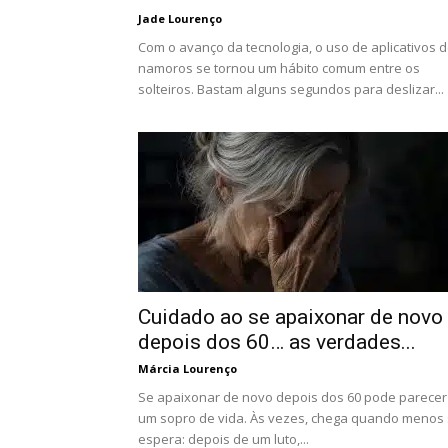
Jade Lourenço
Com o avanço da tecnologia, o uso de aplicativos 
namoros se tornou um hábito comum entre os
solteiros. Bastam alguns segundos para deslizar...
Cuidado ao se apaixonar de novo
depois dos 60… as verdades...
Márcia Lourenço
Se apaixonar de novo depois dos 60 pode parecer
um sopro de vida. Às vezes, chega quando menos
espera: depois de um luto,...