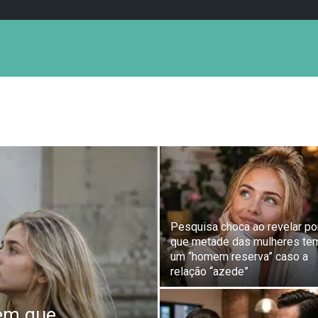
Pesquisa choca ao revelar po
que metade das mulheres te
um “homem reserva” caso a
relação “azede”
em que