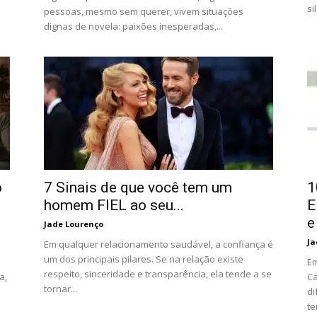
si
pessoas, mesmo sem querer, vivem situações
dignas de novela: paixões inesperadas,...
o
7 Sinais de que você tem um
1
homem FIEL ao seu...
E
e
Jade Lourenço
Ja
Em qualquer relacionamento saudável, a confiança é
um dos principais pilares. Se na relação existe
Em
respeito, sinceridade e transparência, ela tende a se
a,
Ca
tornar...
di
te