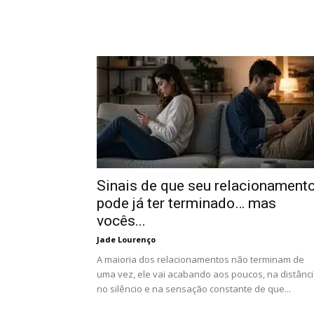
Sinais de que seu relacionament
pode já ter terminado… mas
vocês...
Jade Lourenço
A maioria dos relacionamentos não terminam de
uma vez, ele vai acabando aos poucos, na distânci
no silêncio e na sensação constante de que...