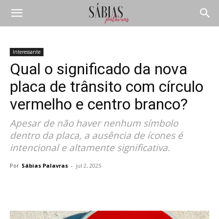
Interessante
Qual o significado da nova
placa de trânsito com círculo
vermelho e centro branco?
Apesar de não haver nenhum símbolo
dentro da placa, a ausência de ícones é
intencional e altamente significativa.
Por
Sábias Palavras
-
jul 2, 2025
Compartilhar