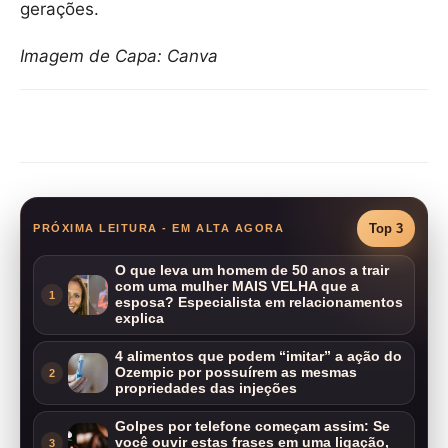
gerações.
Imagem de Capa: Canva
Compartilhar
Top 3
PRÓXIMA LEITURA - EM ALTA AGORA
O que leva um homem de 50 anos a trair
com uma mulher MAIS VELHA que a
1
esposa? Especialista em relacionamentos
explica
4 alimentos que podem “imitar” a ação do
Ozempic por possuírem as mesmas
2
propriedades das injeções
Golpes por telefone começam assim: Se
você ouvir estas frases em uma ligação,
3