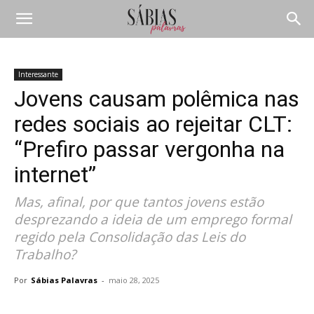
Interessante
Jovens causam polêmica nas
redes sociais ao rejeitar CLT:
“Prefiro passar vergonha na
internet”
Mas, afinal, por que tantos jovens estão
desprezando a ideia de um emprego formal
regido pela Consolidação das Leis do
Trabalho?
Por
Sábias Palavras
-
maio 28, 2025
Compartilhar