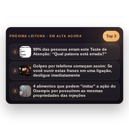
Compartilhar
Top 3
PRÓXIMA LEITURA - EM ALTA AGORA
99% das pessoas erram este Teste de
1
Atenção: “Qual palavra está errada?”
Golpes por telefone começam assim: Se
você ouvir estas frases em uma ligação,
2
desligue imediatamente
4 alimentos que podem “imitar” a ação do
Ozempic por possuírem as mesmas
3
propriedades das injeções