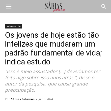
Interessante
Os jovens de hoje estão tão
infelizes que mudaram um
padrão fundamental de vida;
indica estudo
“Isso é meio assustador […] deveríamos ter
feito algo sobre isso anos atrás.”, disse o
autor da pesquisa, que causa grande
preocupação.
Por
Sábias Palavras
-
jul 18, 2024
Compartilhar