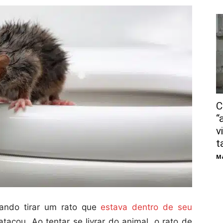
C
“
v
t
Má
ndo tirar um rato que
estava dentro de seu
tacou. Ao tentar se livrar do animal, o rato de