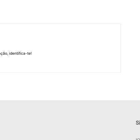
m
ção, identifica-te!
S
J