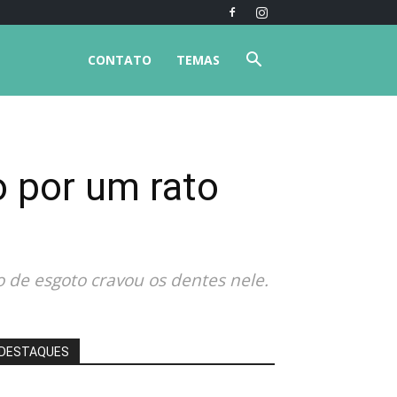
CONTATO
TEMAS
 por um rato
o de esgoto cravou os dentes nele.
DESTAQUES