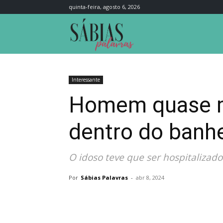
quinta-feira, agosto 6, 2026
Sábias
Palavras
Interessante
Homem quase mo
dentro do banhe
O idoso teve que ser hospitalizado
Por
Sábias Palavras
-
abr 8, 2024
Compartilhar