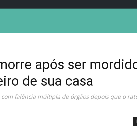
rre após ser mordido
iro de sua casa
 com falência múltipla de órgãos depois que o rat