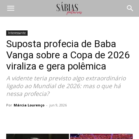
Interessante
Suposta profecia de Baba
Vanga sobre a Copa de 2026
viraliza e gera polêmica
A vidente teria previsto algo extraordinário
ligado ao Mundial de 2026: mas o que há
nessa profecia?
Por
Márcia Lourenço
-
jun 9, 2026
Compartilhar