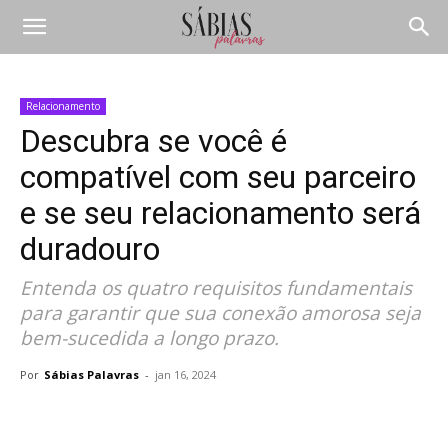
Relacionamento
Descubra se você é
compatível com seu parceiro
e se seu relacionamento será
duradouro
Entenda os quatro requisitos fundamentais
para garantir que sua conexão amorosa seja
bem-sucedida a longo prazo.
Por
Sábias Palavras
-
jan 16, 2024
Compartilhar