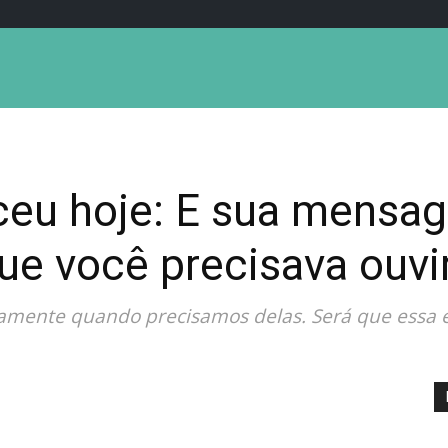
eceu hoje: E sua mensa
ue você precisava ouvi
ente quando precisamos delas. Será que essa é