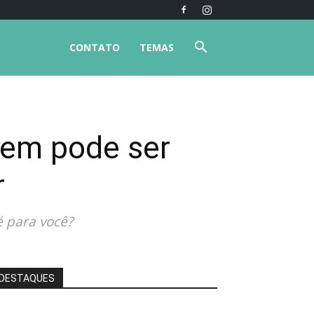
CONTATO
TEMAS
gem pode ser
r
 para você?
DESTAQUES