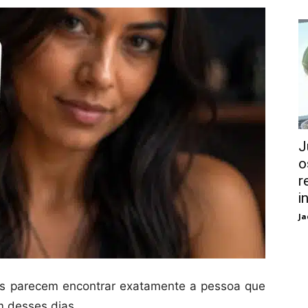
J
o
r
i
Ja
as parecem encontrar exatamente a pessoa que
m desses dias.