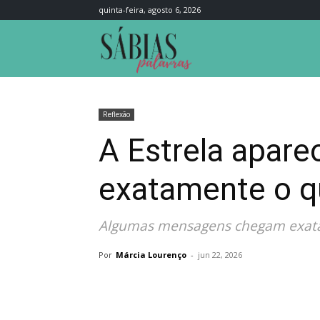
quinta-feira, agosto 6, 2026
Sábias
Palavras
Reflexão
A Estrela apar
exatamente o q
Algumas mensagens chegam exatam
Por
Márcia Lourenço
-
jun 22, 2026
Compartilhar