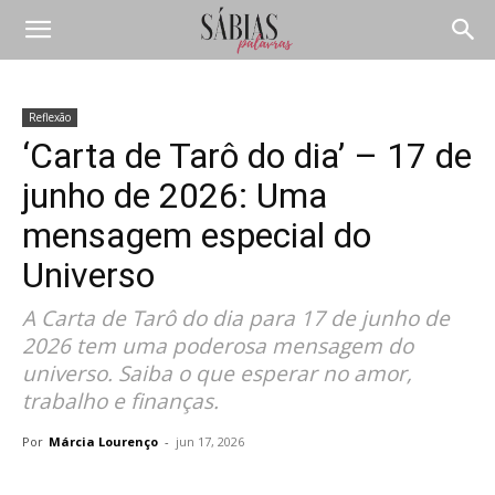
Reflexão
‘Carta de Tarô do dia’ – 17 de
junho de 2026: Uma
mensagem especial do
Universo
A Carta de Tarô do dia para 17 de junho de
2026 tem uma poderosa mensagem do
universo. Saiba o que esperar no amor,
trabalho e finanças.
Por
Márcia Lourenço
-
jun 17, 2026
Compartilhar