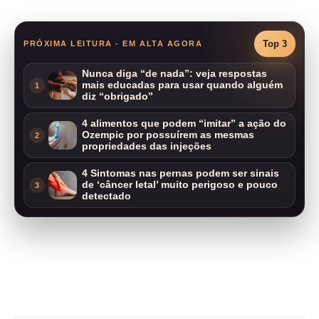
Top 3
PRÓXIMA LEITURA - EM ALTA AGORA
Nunca diga “de nada”: veja respostas
mais educadas para usar quando alguém
1
diz “obrigado”
4 alimentos que podem “imitar” a ação do
Ozempic por possuírem as mesmas
2
propriedades das injeções
4 Sintomas nas pernas podem ser sinais
de ‘câncer letal’ muito perigoso e pouco
3
detectado