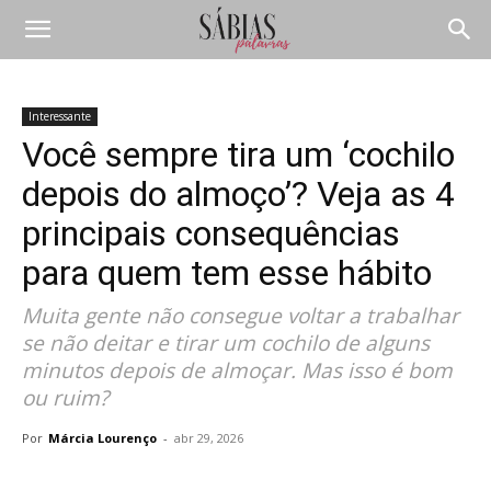
Interessante
Você sempre tira um ‘cochilo
depois do almoço’? Veja as 4
principais consequências
para quem tem esse hábito
Muita gente não consegue voltar a trabalhar
se não deitar e tirar um cochilo de alguns
minutos depois de almoçar. Mas isso é bom
ou ruim?
Por
Márcia Lourenço
-
abr 29, 2026
Compartilhar