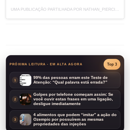
UMA PUBLICAÇÃO PARTILHADA POR NATHAN_PIERCING_BALI (@NATHAN_PIERCING_BALI)
Compartilhar
Top 3
PRÓXIMA LEITURA - EM ALTA AGORA
99% das pessoas erram este Teste de
1
Atenção: “Qual palavra está errada?”
Golpes por telefone começam assim: Se
você ouvir estas frases em uma ligação,
2
desligue imediatamente
4 alimentos que podem “imitar” a ação do
Ozempic por possuírem as mesmas
3
propriedades das injeções