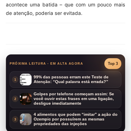
acontece uma batida – que com um pouco mais
de atenção, poderia ser evitada.
Compartilhar
Top 3
PRÓXIMA LEITURA - EM ALTA AGORA
99% das pessoas erram este Teste de
1
Atenção: “Qual palavra está errada?”
Golpes por telefone começam assim: Se
você ouvir estas frases em uma ligação,
2
desligue imediatamente
4 alimentos que podem “imitar” a ação do
Ozempic por possuírem as mesmas
3
propriedades das injeções