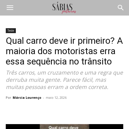
Teste
Qual carro deve ir primeiro? A
maioria dos motoristas erra
essa sequência no trânsito
Três carros, um cruzamento e uma regra que
derruba muita gente. Parece fácil, mas
muitas pessoas erram a ordem correta.
Por
Márcia Lourenço
-
maio 12, 2026
Compartilhar