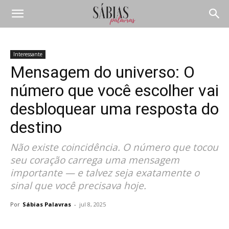
Interessante
Mensagem do universo: O
número que você escolher vai
desbloquear uma resposta do
destino
Não existe coincidência. O número que tocou
seu coração carrega uma mensagem
importante — e talvez seja exatamente o
sinal que você precisava hoje.
Por
Sábias Palavras
-
jul 8, 2025
Compartilhar