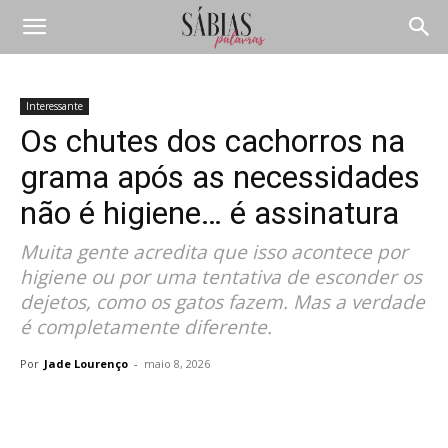
Interessante
Os chutes dos cachorros na
grama após as necessidades
não é higiene… é assinatura
Muita gente acredita que isso acontece por
higiene ou por uma tentativa de esconder os
dejetos, como os gatos fazem. Mas a verdade
é completamente diferente.
Por
Jade Lourenço
-
maio 8, 2026
Compartilhar