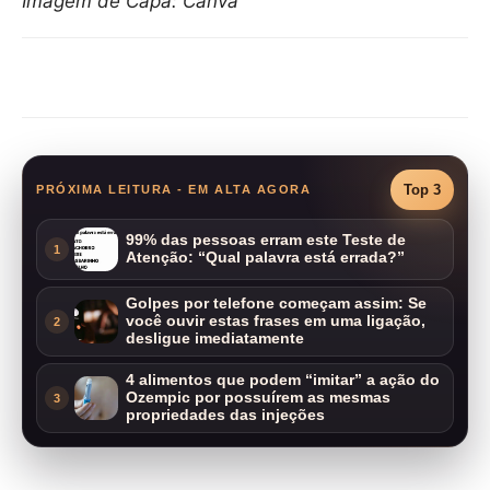
Imagem de Capa: Canva
Compartilhar
Top 3
PRÓXIMA LEITURA - EM ALTA AGORA
99% das pessoas erram este Teste de
1
Atenção: “Qual palavra está errada?”
Golpes por telefone começam assim: Se
você ouvir estas frases em uma ligação,
2
desligue imediatamente
4 alimentos que podem “imitar” a ação do
Ozempic por possuírem as mesmas
3
propriedades das injeções