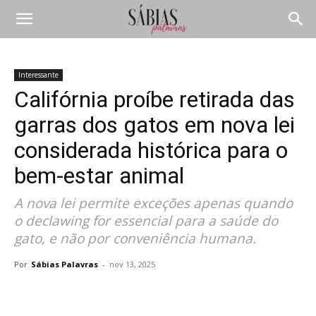
Interessante
Califórnia proíbe retirada das
garras dos gatos em nova lei
considerada histórica para o
bem-estar animal
A nova lei permite exceções apenas quando
o declawing for essencial para a saúde do
gato, e não por conveniência humana.
Por
Sábias Palavras
-
nov 13, 2025
Compartilhar