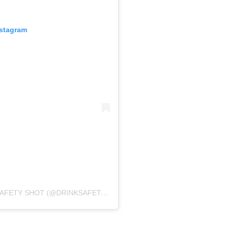
nstagram
UMA PUBLICAÇÃO COMPARTILHADA POR SAFETY SHOT (@DRINKSAFETYSHOT)