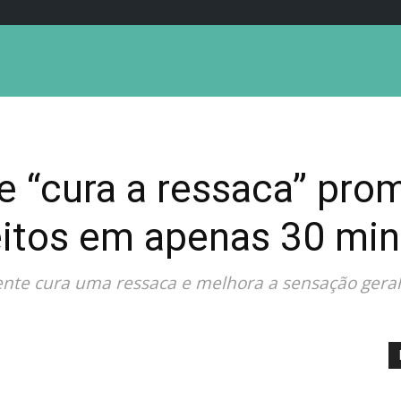
 “cura a ressaca” prom
feitos em apenas 30 mi
ente cura uma ressaca e melhora a sensação geral