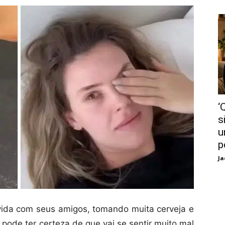
‘
s
u
p
Ja
vida com seus amigos, tomando muita cerveja e
pode ter certeza de que vai se sentir muito mal