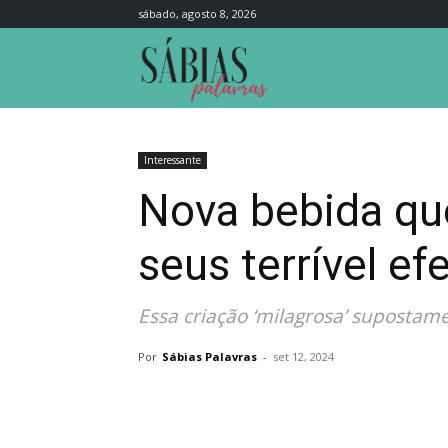
sábado, agosto 8, 2026
Sábias
Palavras
Interessante
Nova bebida que
seus terrível e
Essa criação ‘milagrosa’ supostam
Por
Sábias Palavras
-
set 12, 2024
Compartilhar