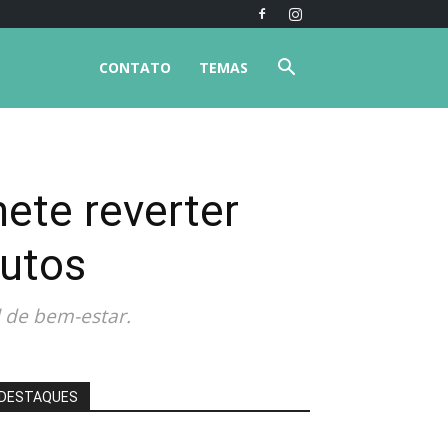
CONTATO
TEMAS
ete reverter
nutos
 de bem-estar.
DESTAQUES