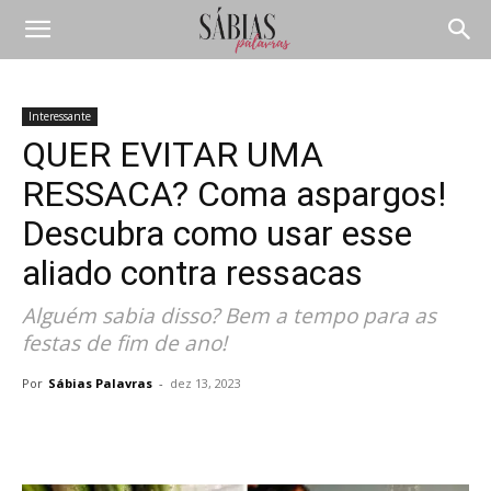
Interessante
QUER EVITAR UMA
RESSACA? Coma aspargos!
Descubra como usar esse
aliado contra ressacas
Alguém sabia disso? Bem a tempo para as
festas de fim de ano!
Por
Sábias Palavras
-
dez 13, 2023
Compartilhar