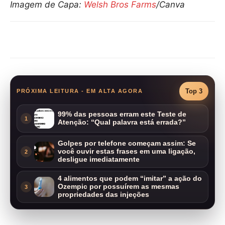
Imagem de Capa:
Welsh Bros Farms
/Canva
Compartilhar
Top 3
PRÓXIMA LEITURA - EM ALTA AGORA
99% das pessoas erram este Teste de
1
Atenção: “Qual palavra está errada?”
Golpes por telefone começam assim: Se
você ouvir estas frases em uma ligação,
2
desligue imediatamente
4 alimentos que podem “imitar” a ação do
Ozempic por possuírem as mesmas
3
propriedades das injeções