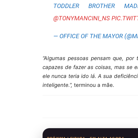
TODDLER BROTHER MA
@TONYMANCINI_NS
PIC.TWI
— OFFICE OF THE MAYOR (@
“Algumas pessoas pensam que, por t
capazes de fazer as coisas, mas se el
ele nunca teria ido lá. A sua deficiên
inteligente.”,
terminou a mãe.
Compartilhar