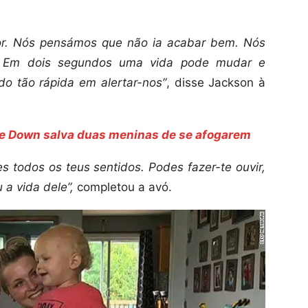
or. Nós pensámos que não ia acabar bem. Nós
. Em dois segundos uma vida pode mudar e
do tão rápida em alertar-nos”
, disse Jackson à
 Down salva duas meninas de se afogarem
es todos os teus sentidos. Podes fazer-te ouvir,
 a vida dele”,
completou a avó.