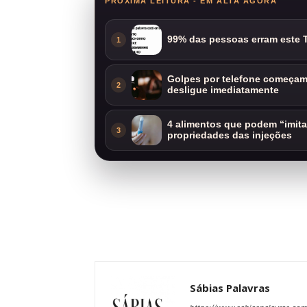
PRÓXIMA LEITURA - EM ALTA AGORA
99% das pessoas erram este T
1
Golpes por telefone começam 
2
desligue imediatamente
4 alimentos que podem “imit
3
propriedades das injeções
Sábias Palavras