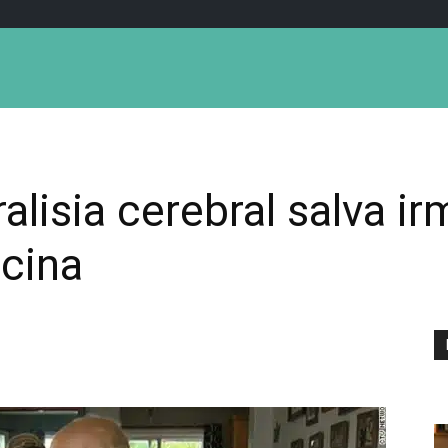
lisia cerebral salva i
scina