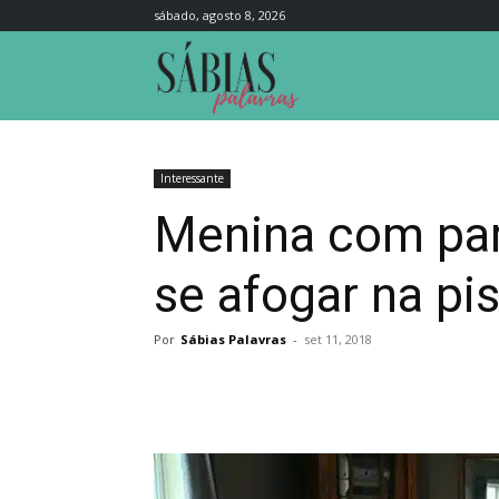
sábado, agosto 8, 2026
Sábias
Palavras
Interessante
Menina com para
se afogar na pi
Por
Sábias Palavras
-
set 11, 2018
Compartilhar