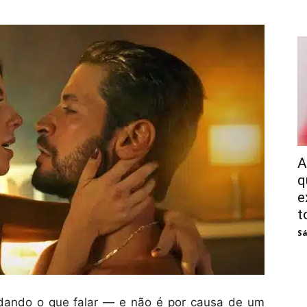
A
q
e
t
Sá
tá dando o que falar — e não é por causa de um