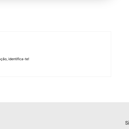
m
ção, identifica-te!
S