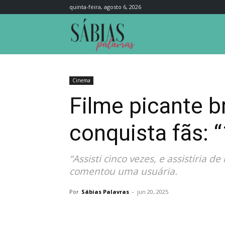
quinta-feira, agosto 6, 2026
Sábias
Palavras
Cinema
Filme picante br
conquista fãs: 
“Assisti cinco vezes, e assistiria 
comentou uma usuária.
Por
Sábias Palavras
-
jun 20, 2025
Compartilhar