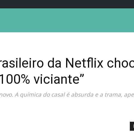
asileiro da Netflix cho
“100% viciante”
de novo. A química do casal é absurda e a trama, ape