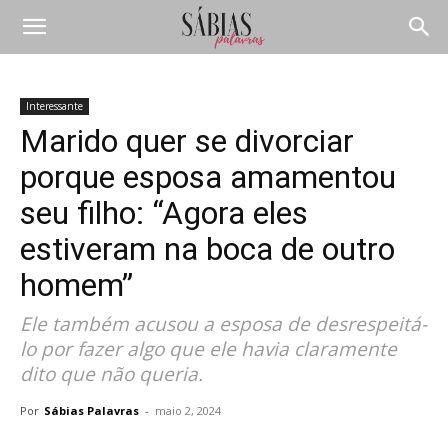
Interessante
Marido quer se divorciar
porque esposa amamentou
seu filho: “Agora eles
estiveram na boca de outro
homem”
Ele também acusou a esposa de desrespeitá-
lo por fazer algo que ele havia claramente
dito que não queria.
Por
Sábias Palavras
-
maio 2, 2024