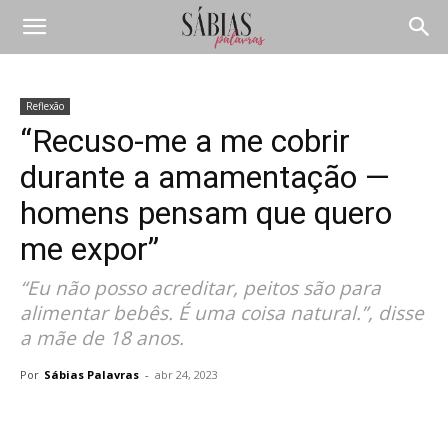
Reflexão
“Recuso-me a me cobrir
durante a amamentação —
homens pensam que quero
me expor”
“Eu não posso acreditar, peitos são para
alimentar bebês. É uma coisa natural.”, disse
a mãe de 18 anos.
Por
Sábias Palavras
-
abr 24, 2023
Compartilhar