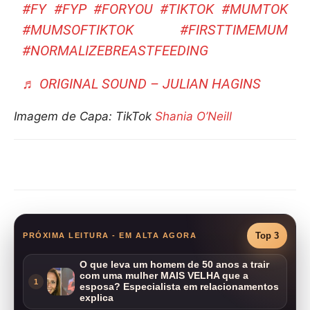
#FY
#FYP
#FORYOU
#TIKTOK
#MUMTOK
#MUMSOFTIKTOK
#FIRSTTIMEMUM
#NORMALIZEBREASTFEEDING
♬ ORIGINAL SOUND – JULIAN HAGINS
Imagem de Capa: TikTok
Shania O’Neill
Compartilhar
Top 3
PRÓXIMA LEITURA - EM ALTA AGORA
O que leva um homem de 50 anos a trair
com uma mulher MAIS VELHA que a
1
esposa? Especialista em relacionamentos
explica