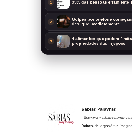
99% das pessoas erram este T
1
Golpes por telefone começam 
2
desligue imediatamente
4 alimentos que podem “imit
3
propriedades das injeções
Sábias Palavras
https://www.sabiaspalavras.co
Relaxa, dá largas à tua imagina