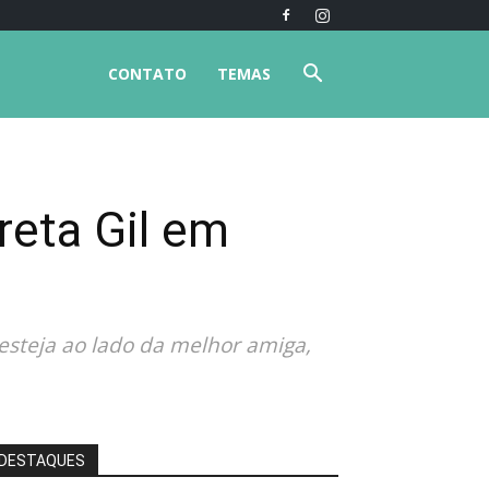
CONTATO
TEMAS
eta Gil em
esteja ao lado da melhor amiga,
DESTAQUES