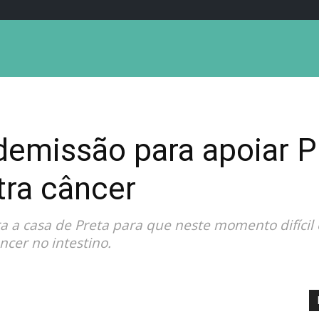
emissão para apoiar Pr
tra câncer
a a casa de Preta para que neste momento difícil 
cer no intestino.