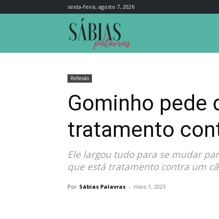
sexta-feira, agosto 7, 2026
Sábias
Palavras
Reflexão
Gominho pede d
tratamento con
Ele largou tudo para se mudar par
que está tratamento contra um cân
Por
Sábias Palavras
-
maio 1, 2023
Compartilhar