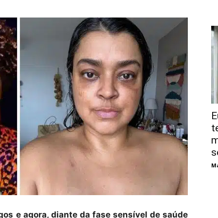
E
t
m
s
Má
os e agora, diante da fase sensível de saúde