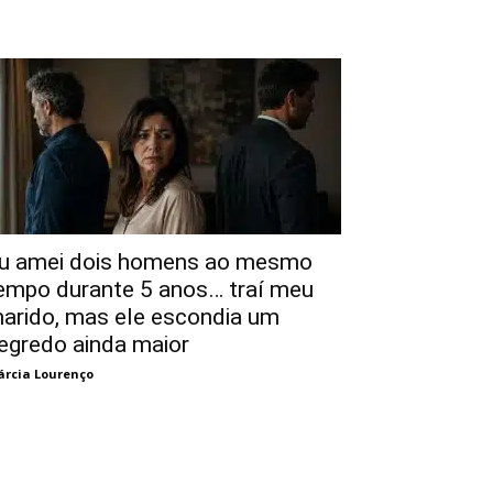
u amei dois homens ao mesmo
empo durante 5 anos… traí meu
arido, mas ele escondia um
egredo ainda maior
rcia Lourenço