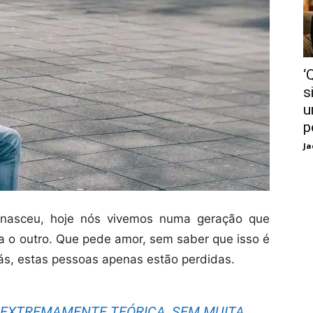
‘
s
u
p
Ja
nasceu, hoje nós vivemos numa geração que
a o outro. Que pede amor, sem saber que isso é
ás, estas pessoas apenas estão perdidas.
EXTREMAMENTE TEÓRICA, SEM MUITA