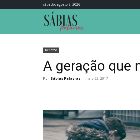
sábado, agosto 8, 2026
Sábias
Palavras
Reflexão
A geração que nã
Por
Sábias Palavras
-
maio 23, 2017
Compartilhar