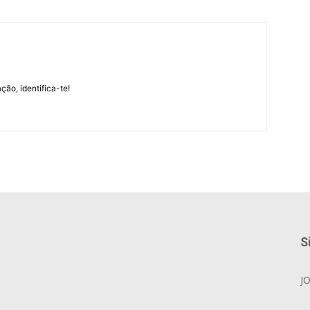
m
ção, identifica-te!
S
J