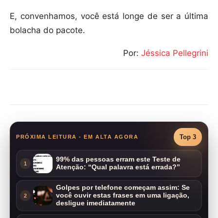
E, convenhamos, você está longe de ser a última
bolacha do pacote.
Por:
Jéssica Pellegrini
Compartilhar
Top 3
PRÓXIMA LEITURA - EM ALTA AGORA
99% das pessoas erram este Teste de
1
Atenção: “Qual palavra está errada?”
Golpes por telefone começam assim: Se
você ouvir estas frases em uma ligação,
2
desligue imediatamente