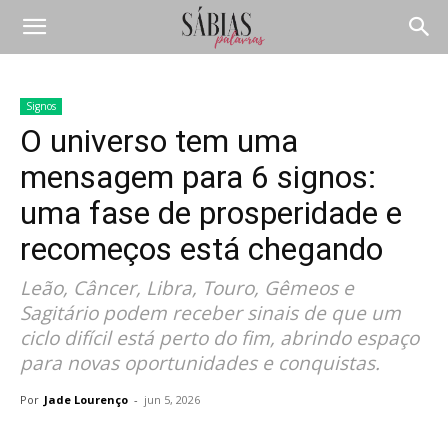
Signos
O universo tem uma
mensagem para 6 signos:
uma fase de prosperidade e
recomeços está chegando
Leão, Câncer, Libra, Touro, Gêmeos e
Sagitário podem receber sinais de que um
ciclo difícil está perto do fim, abrindo espaço
para novas oportunidades e conquistas.
Por
Jade Lourenço
-
jun 5, 2026
Compartilhar