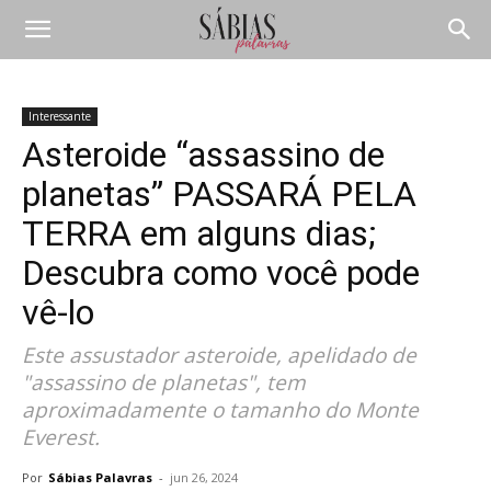
Interessante
Asteroide “assassino de
planetas” PASSARÁ PELA
TERRA em alguns dias;
Descubra como você pode
vê-lo
Este assustador asteroide, apelidado de
"assassino de planetas", tem
aproximadamente o tamanho do Monte
Everest.
Por
Sábias Palavras
-
jun 26, 2024