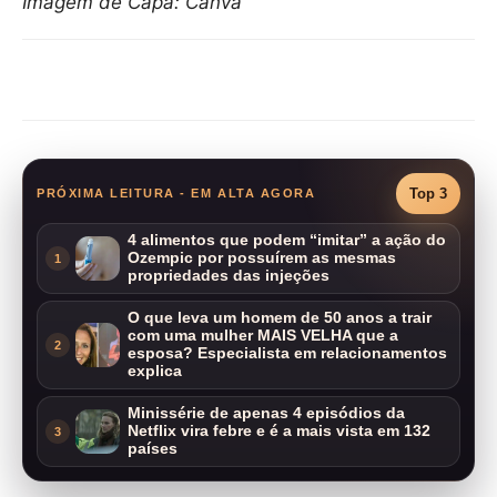
Imagem de Capa: Canva
Compartilhar
Top 3
PRÓXIMA LEITURA - EM ALTA AGORA
4 alimentos que podem “imitar” a ação do
Ozempic por possuírem as mesmas
1
propriedades das injeções
O que leva um homem de 50 anos a trair
com uma mulher MAIS VELHA que a
2
esposa? Especialista em relacionamentos
explica
Minissérie de apenas 4 episódios da
Netflix vira febre e é a mais vista em 132
3
países