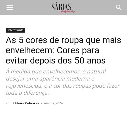
Interessante
As 5 cores de roupa que mais
envelhecem: Cores para
evitar depois dos 50 anos
À medida que envelhecemos, é natural
desejar uma aparência moderna e
rejuvenescida, e a cor das roupas pode fazer
toda a diferença.
Por
Sábias Palavras
-
maio 7, 2024
Compartilhar