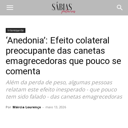
Interessante
‘Anedonia’: Efeito colateral
preocupante das canetas
emagrecedoras que pouco se
comenta
Além da perda de peso, algumas pessoas
relatam este efeito inesperado - que pouco
tem sido falado - das canetas emagrecedoras
Por
Márcia Lourenço
-
maio 13, 2026
Compartilhar