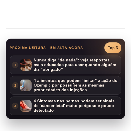
Compartilhar
Top 3
PRÓXIMA LEITURA - EM ALTA AGORA
Nunca diga “de nada”: veja respostas
mais educadas para usar quando alguém
1
diz “obrigado”
4 alimentos que podem “imitar” a ação do
Ozempic por possuírem as mesmas
2
propriedades das injeções
4 Sintomas nas pernas podem ser sinais
de ‘câncer letal’ muito perigoso e pouco
3
detectado