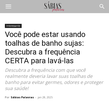
Interessante
Você pode estar usando
toalhas de banho sujas:
Descubra a frequência
CERTA para lavá-las
Descubra a frequência com que você
realmente deveria lavar suas toalhas de
banho para evitar germes, odores e proteger
sua saúde!
Por
Sábias Palavras
-
jan 28, 2025
Compartilhar