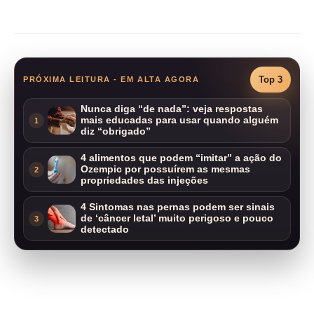
Compartilhar
Top 3
PRÓXIMA LEITURA - EM ALTA AGORA
Nunca diga “de nada”: veja respostas
mais educadas para usar quando alguém
1
diz “obrigado”
4 alimentos que podem “imitar” a ação do
Ozempic por possuírem as mesmas
2
propriedades das injeções
4 Sintomas nas pernas podem ser sinais
de ‘câncer letal’ muito perigoso e pouco
3
detectado