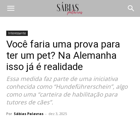
Interessante
Você faria uma prova para
ter um pet? Na Alemanha
isso já é realidade
Essa medida faz parte de uma iniciativa
conhecida como “Hundeführerschein”, algo
como uma “carteira de habilitação para
tutores de cães”.
Por
Sábias Palavras
-
dez 3, 2025
Compartilhar