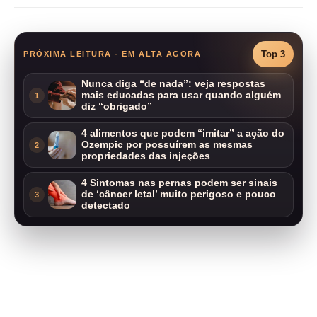
Top 3
PRÓXIMA LEITURA - EM ALTA AGORA
Nunca diga “de nada”: veja respostas
mais educadas para usar quando alguém
1
diz “obrigado”
4 alimentos que podem “imitar” a ação do
Ozempic por possuírem as mesmas
2
propriedades das injeções
4 Sintomas nas pernas podem ser sinais
de ‘câncer letal’ muito perigoso e pouco
3
detectado