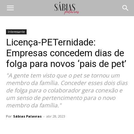
Interessante
Licença-PETernidade:
Empresas concedem dias de
folga para novos ‘pais de pet’
"A gente tem visto que o pet se tornou um
membro da família. Conceder esses dois dias
de folga para o colaborador gera conexão e
um senso de pertencimento para o novo
membro da família."
Por
Sábias Palavras
-
abr 28, 2023
Compartilhar