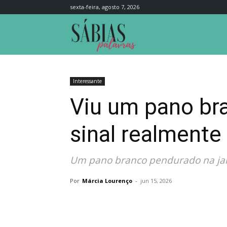
sexta-feira, agosto 7, 2026
Sábias
Palavras
Interessante
Viu um pano bra
sinal realmente
Um pano branco pendurado na jane
Por
Márcia Lourenço
-
jun 15, 2026
Compartilhar