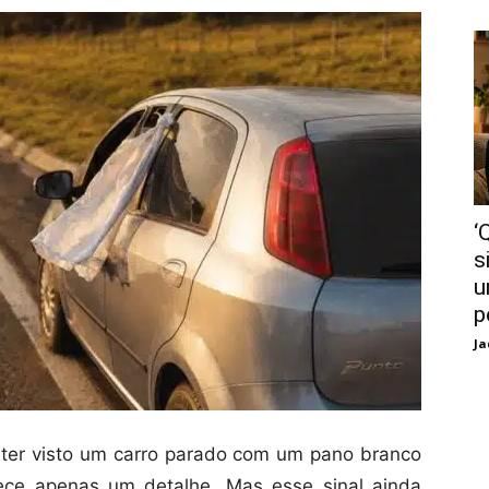
‘
s
u
p
Ja
 ter visto um carro parado com um pano branco
arece apenas um detalhe. Mas esse sinal ainda