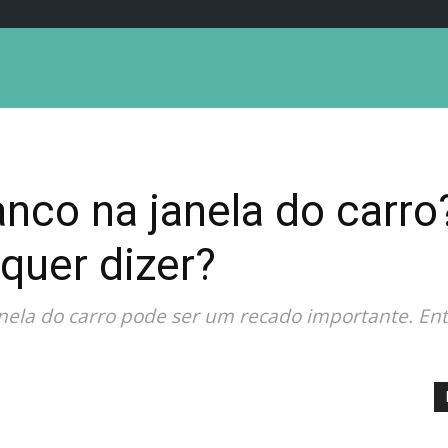
nco na janela do carro
 quer dizer?
la do carro pode ser um recado importante. Ent