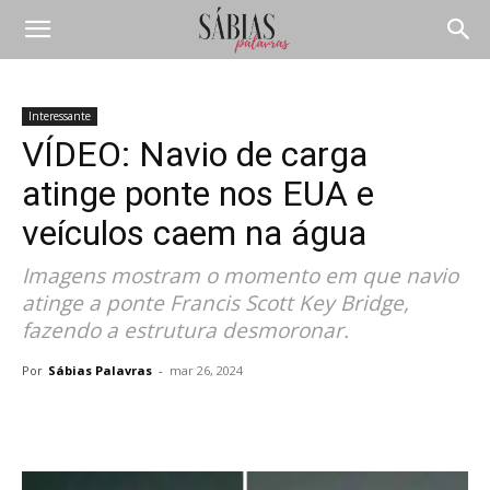
Interessante
VÍDEO: Navio de carga
atinge ponte nos EUA e
veículos caem na água
Imagens mostram o momento em que navio
atinge a ponte Francis Scott Key Bridge,
fazendo a estrutura desmoronar.
Por
Sábias Palavras
-
mar 26, 2024
Compartilhar