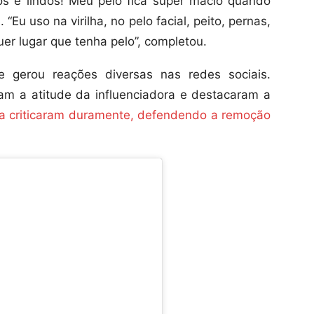
s e lindos! Meu pelo fica super macio quando
. “Eu uso na virilha, no pelo facial, peito, pernas,
uer lugar que tenha pelo”, completou.
 gerou reações diversas nas redes sociais.
am a atitude da influenciadora e destacaram a
a criticaram duramente, defendendo a remoção