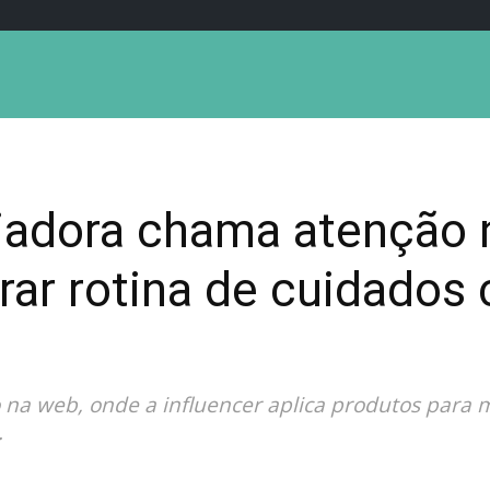
ciadora chama atenção 
rar rotina de cuidados
na web, onde a influencer aplica produtos para 
.