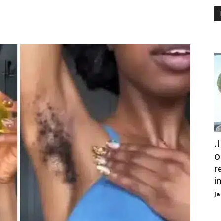
J
o
r
i
Ja