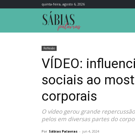
quinta-feira, agosto 6, 2026
Sábias
Palavras
Reflexão
VÍDEO: influen
sociais ao most
corporais
O vídeo gerou grande repercussão 
pelos em diversas partes do corpo
Por
Sábias Palavras
-
jun 4, 2024