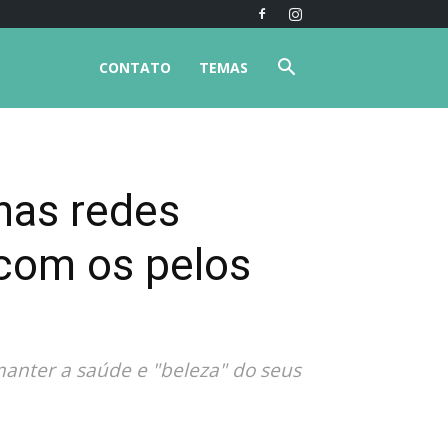
CONTATO
TEMAS
nas redes
 com os pelos
manter a saúde e "beleza" do seus