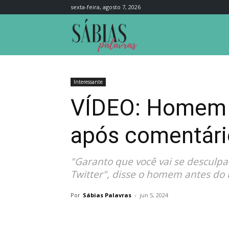
sexta-feira, agosto 7, 2026
Sábias
Palavras
Interessante
VÍDEO: Homem s
após comentári
"Garanto que você vai se desculpar
Twitter", disse o homem antes do 
Por
Sábias Palavras
-
jun 5, 2024
Compartilhar