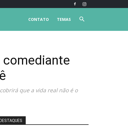
CONTATO
TEMAS
e comediante
ê
obrirá que a vida real não é o
DESTAQUES