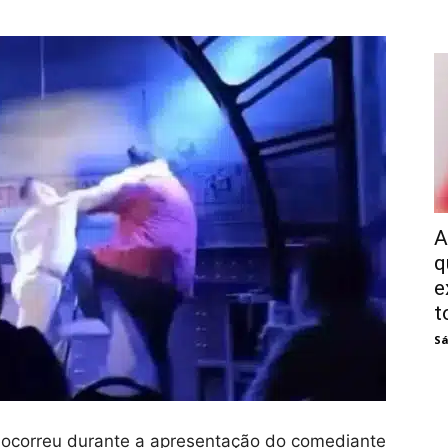
A
q
e
t
Sá
 ocorreu durante a apresentação do comediante