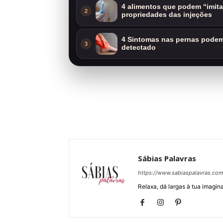
4 alimentos que podem “imit
2
propriedades das injeções
4 Sintomas nas pernas podem 
3
detectado
Sábias Palavras
https://www.sabiaspalavras.co
Relaxa, dá largas à tua imagina