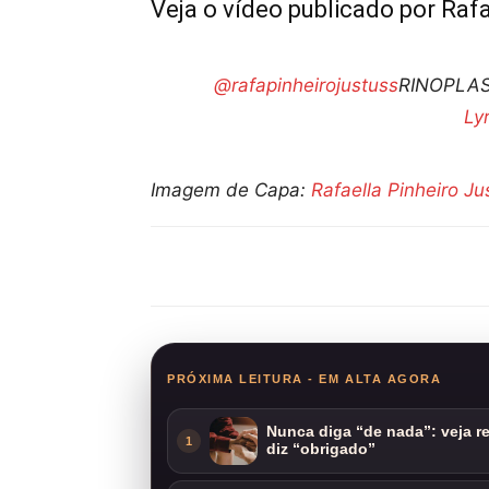
Veja o vídeo publicado por Rafa
@rafapinheirojustuss
RINOPLAS
Ly
Imagem de Capa:
Rafaella Pinheiro Ju
Compartilhar
PRÓXIMA LEITURA - EM ALTA AGORA
Nunca diga “de nada”: veja 
1
diz “obrigado”