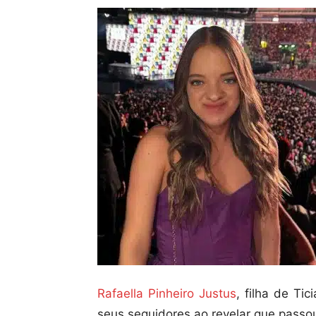
Rafaella Pinheiro Justus
, filha de Ti
seus seguidores ao revelar que passou 