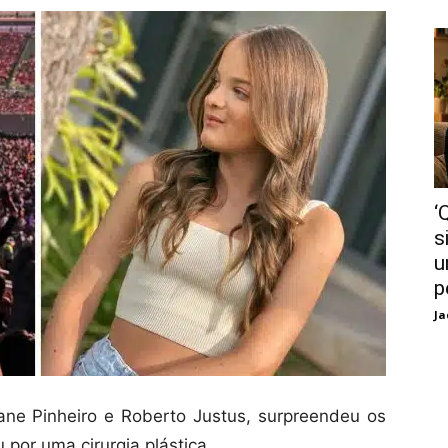
‘
s
u
p
Ja
ciane Pinheiro e Roberto Justus, surpreendeu os
por uma cirurgia plástica.