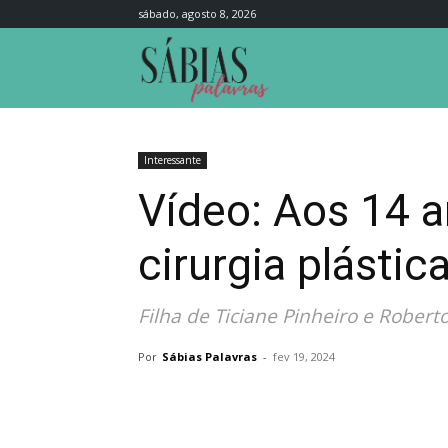
sábado, agosto 8, 2026
Sábias
Palavras
Interessante
Vídeo: Aos 14 a
cirurgia plásti
Filha de Ticiane Pinheiro e Robert
Por
Sábias Palavras
-
fev 19, 2024
Compartilhar