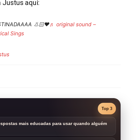
 Justus aqui:
TINADAAAA 👃🏻❤️
♬ original sound –
rical Sings
stus
Top 3
respostas mais educadas para usar quando alguém