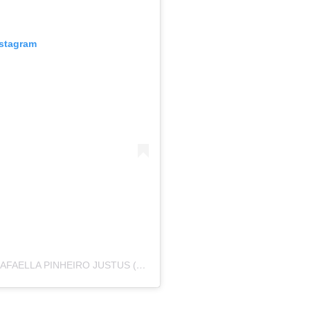
nstagram
UMA PUBLICAÇÃO COMPARTILHADA POR RAFAELLA PINHEIRO JUSTUS (@RAFAPINHEIROJUSTUS)