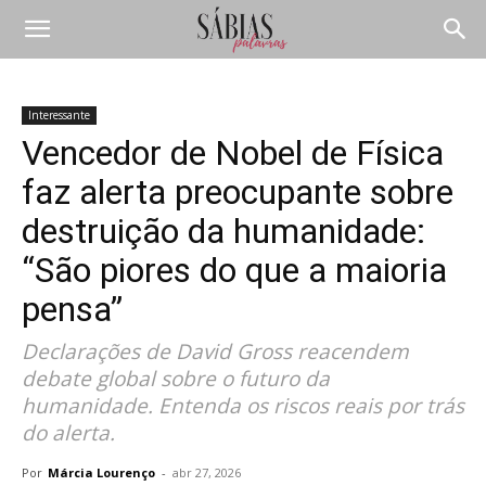
Interessante
Vencedor de Nobel de Física
faz alerta preocupante sobre
destruição da humanidade:
“São piores do que a maioria
pensa”
Declarações de David Gross reacendem
debate global sobre o futuro da
humanidade. Entenda os riscos reais por trás
do alerta.
Por
Márcia Lourenço
-
abr 27, 2026