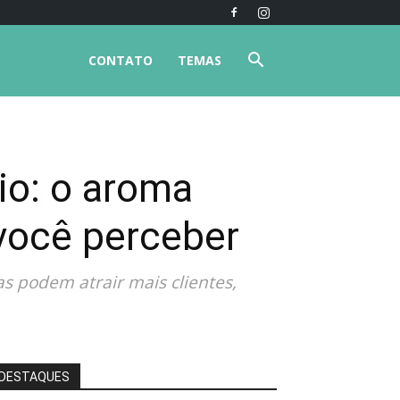
CONTATO
TEMAS
io: o aroma
você perceber
 podem atrair mais clientes,
DESTAQUES