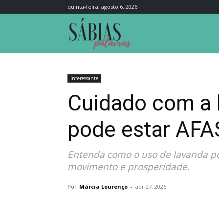
quinta-feira, agosto 6, 2026
Sábias
Palavras
Interessante
Cuidado com a 
pode estar AFA
Entenda como o uso de lavanda po
movimento e prosperidade.
Por
Márcia Lourenço
-
abr 27, 2026
Compartilhar