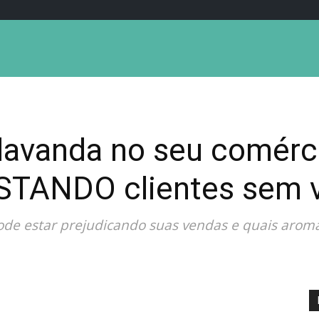
lavanda no seu comérc
STANDO clientes sem 
de estar prejudicando suas vendas e quais aromas