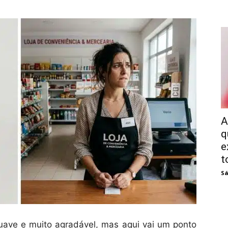
A
q
e
t
Sá
uave e muito agradável, mas aqui vai um ponto