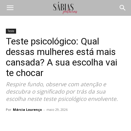
Teste
Teste psicológico: Qual
dessas mulheres está mais
cansada? A sua escolha vai
te chocar
Respire fundo, observe com atenção e
descubra o significado por trás da sua
escolha neste teste psicológico envolvente.
Por
Márcia Lourenço
-
maio 29, 2026
Compartilhar