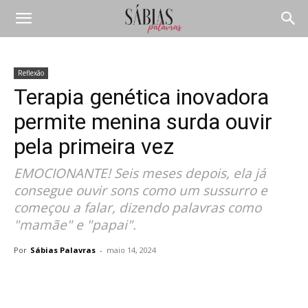
Reflexão
Terapia genética inovadora
permite menina surda ouvir
pela primeira vez
EMOCIONANTE! Seis meses depois, ela já
consegue ouvir sons como um sussurro e
começou a falar, dizendo palavras como
"mamãe" e "papai".
Por
Sábias Palavras
-
maio 14, 2024
Compartilhar