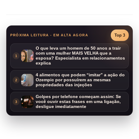
Compartilhar
Top 3
PRÓXIMA LEITURA - EM ALTA AGORA
O que leva um homem de 50 anos a trair
com uma mulher MAIS VELHA que a
1
esposa? Especialista em relacionamentos
explica
4 alimentos que podem “imitar” a ação do
Ozempic por possuírem as mesmas
2
propriedades das injeções
Golpes por telefone começam assim: Se
você ouvir estas frases em uma ligação,
3
desligue imediatamente