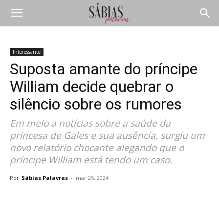
Interessante
Suposta amante do príncipe
William decide quebrar o
silêncio sobre os rumores
Em meio a notícias sobre a saúde da
princesa de Gales e sua ausência, surgiu um
novo relatório chocante alegando que o
príncipe William está tendo um caso.
Por
Sábias Palavras
-
mar 25, 2024
Compartilhar