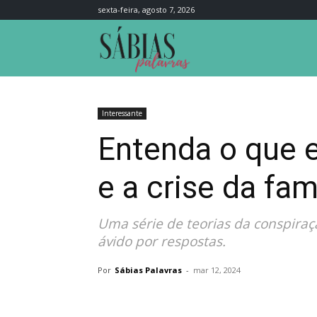
sexta-feira, agosto 7, 2026
Sábias
Palavras
Interessante
Entenda o que 
e a crise da famí
Uma série de teorias da conspiraç
ávido por respostas.
Por
Sábias Palavras
-
mar 12, 2024
Compartilhar