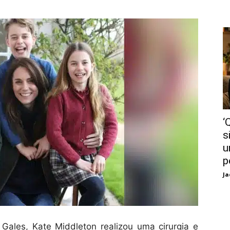
‘
s
u
p
Ja
Gales, Kate Middleton realizou uma cirurgia e