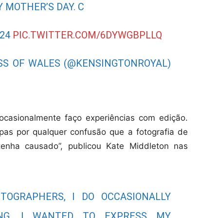
 MOTHER’S DAY. C
024
PIC.TWITTER.COM/6DYWGBPLLQ
SS OF WALES (@KENSINGTONROYAL)
ocasionalmente faço experiências com edição.
pas por qualquer confusão que a fotografia de
tenha causado”, publicou Kate Middleton nas
TOGRAPHERS, I DO OCCASIONALLY
ING. I WANTED TO EXPRESS MY