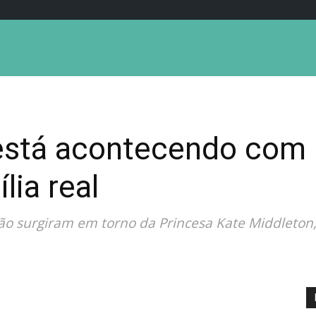
está acontecendo com 
lia real
ão surgiram em torno da Princesa Kate Middleton,