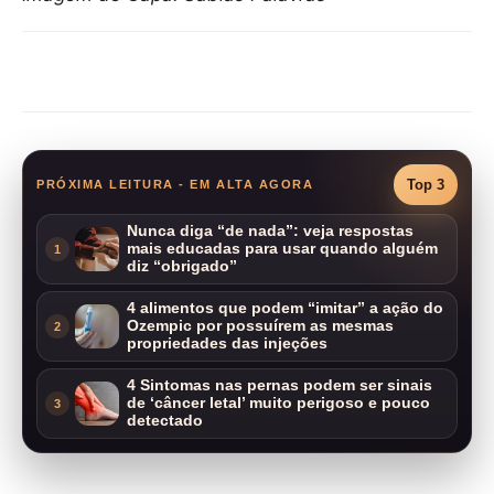
Compartilhar
Top 3
PRÓXIMA LEITURA - EM ALTA AGORA
Nunca diga “de nada”: veja respostas
mais educadas para usar quando alguém
1
diz “obrigado”
4 alimentos que podem “imitar” a ação do
Ozempic por possuírem as mesmas
2
propriedades das injeções
4 Sintomas nas pernas podem ser sinais
de ‘câncer letal’ muito perigoso e pouco
3
detectado