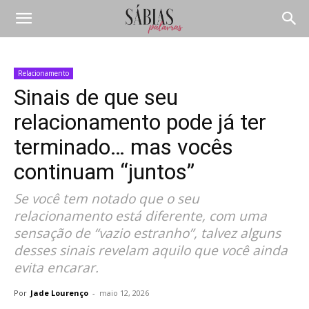
Relacionamento
Sinais de que seu
relacionamento pode já ter
terminado… mas vocês
continuam “juntos”
Se você tem notado que o seu
relacionamento está diferente, com uma
sensação de “vazio estranho”, talvez alguns
desses sinais revelam aquilo que você ainda
evita encarar.
Por
Jade Lourenço
-
maio 12, 2026