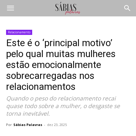
Relacionamento
Este é o ‘principal motivo’
pelo qual muitas mulheres
estão emocionalmente
sobrecarregadas nos
relacionamentos
Quando o peso do relacionamento recai
quase todo sobre a mulher, o desgaste se
torna inevitável.
Por
Sábias Palavras
-
dez 23, 2025