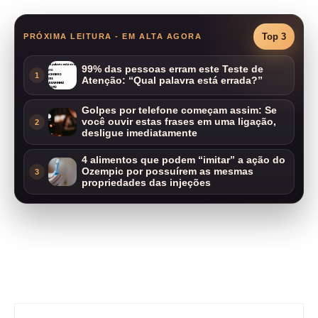
Top 3
PRÓXIMA LEITURA - EM ALTA AGORA
99% das pessoas erram este Teste de
1
Atenção: “Qual palavra está errada?”
Golpes por telefone começam assim: Se
você ouvir estas frases em uma ligação,
2
desligue imediatamente
4 alimentos que podem “imitar” a ação do
Ozempic por possuírem as mesmas
3
propriedades das injeções